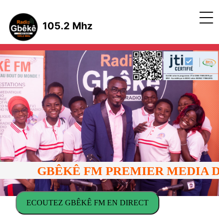
105.2 Mhz
GBÊKÊ FM PREMIER MEDIA DE C
ECOUTEZ GBÊKÊ FM EN DIRECT